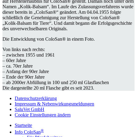
auf Herstellerlaubnis für ColoSan® gestellt. Damals noch unter dem
Namen „Kolik-Balsam“. Im Laufe des Zulassungsverfahrens wurde
dieser bereits in „ColoSan®“ geändert. Am 04.04.1955 folgte
schließlich die Genehmigung zur Herstellung von ColoSan®
„Kolik-Balsam für Tiere“. Und damit begann die Erfolgsgeschichte
des unverwechselbaren Originals.
Die Entwicklung von ColoSan® in einem Foto.
Von links nach rechts:
– zwischen 1955 und 1961
– 60er Jahre
– ca. 70er Jahre
– Anfang der 90er Jahre
– Ende der 90er Jahre
– ab 2000er Abfüllung in 100 und 250 ml Glasflaschen
Die dargestellte 20 ml Flasche gibt es seit 2023.
Datenschutzerklärung
Impressum & Nebenwirkungsmeldungen
SaluVet GmbH
Cookie Einstellungen ändern
Startseite
®
Info ColoSan