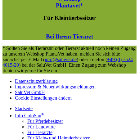
Plantavet*
Für Kleintierbesitzer
Bei Ihrem Tierarzt
* Sollten Sie als Tierärztin oder Tierarzt aktuell noch keinen Zugang
zu unserem Webshop PlantaVet haben, melden Sie sich bitte
zunächst per E-Mail (
info@saluvet.de
) oder Telefon (
+49 (0) 7524
4015-20
) bei der SaluVet GmbH. Einen Zugang zum Webshop
richten wir gerne für Sie ein.
Datenschutzerklärung
Impressum & Nebenwirkungsmeldungen
SaluVet GmbH
Cookie Einstellungen ändern
Startseite
®
Info ColoSan
Für Pferdebesitzer
Für Landwirte
Für Tierärzte
Für Klein- und Heimtierbesitzer