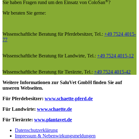
®
Sie haben Fragen rund um den Einsatz von ColoSan
?
Wir beraten Sie gerne:
Wissenschaftliche Beratung für Pferdebesitzer, Tel.:
+49 7524 4015-
77
Wissenschaftliche Beratung für Landwirte, Tel.:
+49 7524 4015-12
Wissenschaftliche Beratung für Tierärzte, Tel.:
+49 7524 4015-42
Weitere Informationen zur SaluVet GmbH finden Sie auf
unseren Webseiten.
Für Pferdebesitzer:
www.schaette-pferd.de
Für Landwirte:
www.schaette.de
Für Tierärzte:
www.plantavet.de
Datenschutzerklärung
Impressum & Nebenwirkungsmeldungen