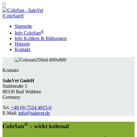
|
ColoSan®
Startseite
®
Info ColoSan
Info Koliken & Blähungen
Historie
Kontakt
Kontakt:
SaluVet GmbH
Stahlstraße 5
88339 Bad Waldsee
Germany
Tel.
+49 (0) 7524 4015-0
E-Mail:
info@saluvet.de
®
ColoSan
– wirkt kolossal